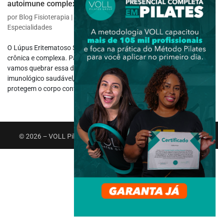
autoimune complexa
por
Blog Fisioterapia
|
out 11, 2023
|
Fisioterapia Específica
,
Outras
Especialidades
O Lúpus Eritematoso Sistêmico (LES) é uma doença autoimune
crônica e complexa. Para entender melhor o que isso significa,
vamos quebrar essa descrição em partes. Não há sistema
imunológico saudável, pois as células do sistema imunológico
protegem o corpo contra...
© 2026 – VOLL Pilates Group. Todos os direitos reservados.