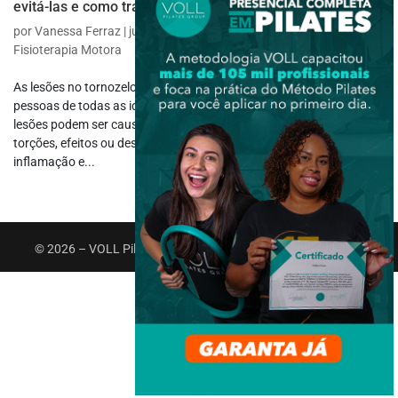
evitá-las e como tratá-las?
por
Vanessa Ferraz
|
jun 28, 2023
|
Fisioterapia Específica
,
Fisioterapia Motora
As lesões no tornozelo são uma ocorrência comum que pode afetar
pessoas de todas as idades e níveis de atividade física. Essas
lesões podem ser causadas por uma variedade de fatores, como
torções, efeitos ou desgaste excessivo, e podem resultar em dor,
inflamação e...
© 2026 – VOLL Pilates Group. Todos os direitos reservados.