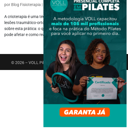
por
Blog Fisioterapia
|
maio 24, 2021
|
Fisioterapia Específica
A crioterapia é uma técnica de reabilitação para o tratamento de
lesões traumático-ortopédicas agudas. Hoje, vamos ver um resumo
sobre esta prática: o que é, como age no organismo, quais sistemas
pode afetar e como realizá-la. Leia a seguir e fique por dentro das...
© 2026 – VOLL Pilates Group. Todos os direitos reservados.