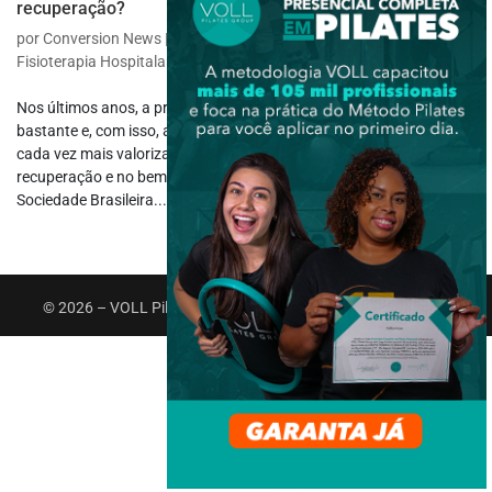
recuperação?
por
Conversion News
|
dez 30, 2024
|
Fisioterapia Específica
,
Fisioterapia Hospitalar
Nos últimos anos, a procura por procedimentos estéticos cresceu
bastante e, com isso, a fisioterapia pós cirurgia plástica se tornou
cada vez mais valorizada, sendo essencial para ajudar na
recuperação e no bem-estar dos pacientes. De acordo com a
Sociedade Brasileira...
© 2026 – VOLL Pilates Group. Todos os direitos reservados.