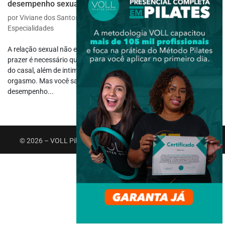
desempenho sexual
por
Viviane dos Santos Souza
|
maio 16, 2022
|
Outras
Especialidades
A relação sexual não envolve somente o ato em si, pois para ter
prazer é necessário que haja preliminares, envolvimento e parceria
do casal, além de intimidade, respeito, lubrificação e o maravilhoso
orgasmo. Mas você sabia que é possível potencializar o
desempenho...
© 2026 – VOLL Pilates Group. Todos os direitos reservados.