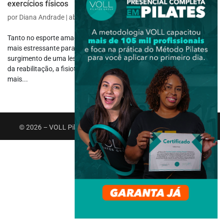
exercícios físicos
por
Diana Andrade
|
abr 19, 2021
|
Fisioterapia Desportiva
Tanto no esporte amador, quanto no profissional, não há momento
mais estressante para o atleta e para seu treinador do que o
surgimento de uma lesão. Então, também por isso, dentro da área
da reabilitação, a fisioterapia esportiva tem se tornado cada vez
mais...
© 2026 – VOLL Pilates Group. Todos os direitos reservados.