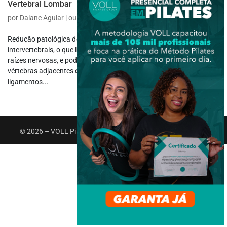
Vertebral Lombar
por
Daiane Aguiar
|
out 17, 2017
|
Fisioterapia Motora
Redução patológica do canal vertebral e/ou dos forames
intervertebrais, o que leva à compressão do saco tecal e/ou das
raízes nervosas, e pode estar preso apenas a um segmento (duas
vértebras adjacentes e o disco intervertebral, facetas articulares e
ligamentos...
© 2026 – VOLL Pilates Group. Todos os direitos reservados.