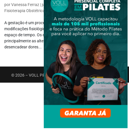
por
Vanessa Ferraz
|
jul 14, 2023
|
Fisioterapia Específica
,
Fisioterapia Obstétrica
A gestação é um processo complexo que envolve grandes
modificações fisiológicas, biomecânicas e hormonais em um curto
espaço de tempo. Os eventos que participam deste processo,
principalmente as alterações no sistema locomotor, podem
desencadear dores...
© 2026 – VOLL Pilates Group. Todos os direitos reservados.