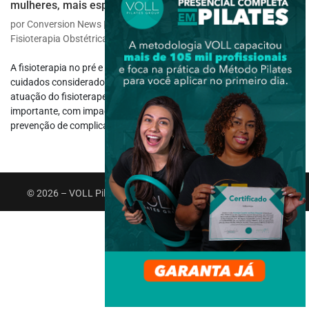
mulheres, mais espaço para fisioterapeutas
por
Conversion News
|
maio 26, 2025
|
Fisioterapia Específica
,
Fisioterapia Obstétrica
A fisioterapia no pré e pós-parto tem ganhado destaque entre os
cuidados considerados primordiais para a saúde da mulher. A
atuação do fisioterapeuta tem se mostrado cada vez mais
importante, com impactos na qualidade de vida da gestante, na
prevenção de complicações...
© 2026 – VOLL Pilates Group. Todos os direitos reservados.