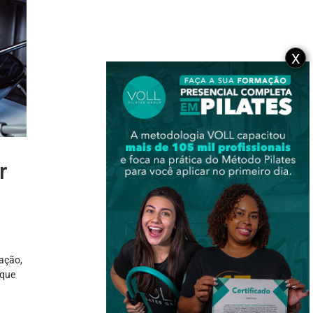
X
r
ação,
 que