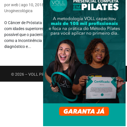
por
web
|
ago 10, 2018
|
Fisioterapia Específica
,
Fisioterapia
Uroginecológica
O Câncer de Próstata é o tipo de câncer mais comum entre homens
com idades superiores à 40 anos. Mesmo após o tratamento, é
possível que o paciente sinta algumas consequências do câncer,
como a Incontinência Urinária e a Disfunção Erétil. Por mais que o
diagnóstico e...
© 2026 – VOLL Pilates Group. Todos os direitos reservados.