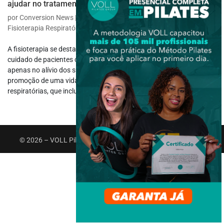
ajudar no tratamento!
por
Conversion News
|
jan 20, 2025
|
Fisioterapia Específica
,
Fisioterapia Respiratória
A fisioterapia se destaca como uma abordagem indispensável no
cuidado de pacientes com dificuldade para respirar, ajudando não
apenas no alívio dos sintomas, mas também na recuperação e na
promoção de uma vida com mais qualidade. As doenças
respiratórias, que incluem...
© 2026 – VOLL Pilates Group. Todos os direitos reservados.