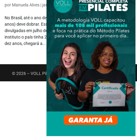
por
Manuela Alves
|
jan 30, 2020
|
Fisioterapia Gerontológica
No Brasil, até o ano de 2042 o número de idosos (acima de 60
anos) deve dobrar. Esses dados são projeções do IBGE e foram
divulgadas em julho de 2018.De acordo com o levantamento do
instituto o país tinha 28 milhões de idosos no ano passado e em
dez anos, chegará a...
© 2026 – VOLL Pilates Group. Todos os direitos reservados.