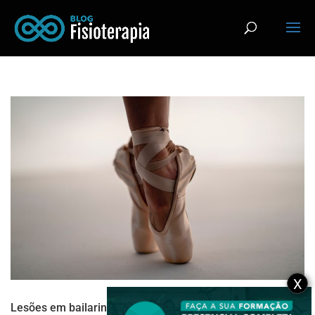
X
Lesões em bailarinos com consequências a longo prazo