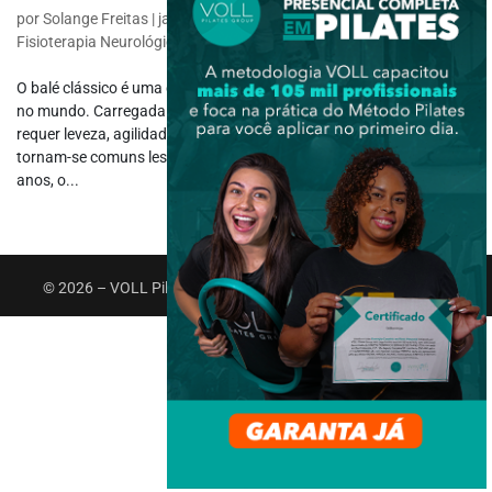
por
Solange Freitas
|
jan 25, 2021
|
Fisioterapia Desportiva
,
Fisioterapia Neurológica
O balé clássico é uma das modalidades de dança mais praticadas
no mundo. Carregada de grande tradição histórica, esta prática
requer leveza, agilidade e precisão de movimentos – e por isso
tornam-se comuns lesões em bailarinos. Porém, com o passar dos
anos, o...
© 2026 – VOLL Pilates Group. Todos os direitos reservados.