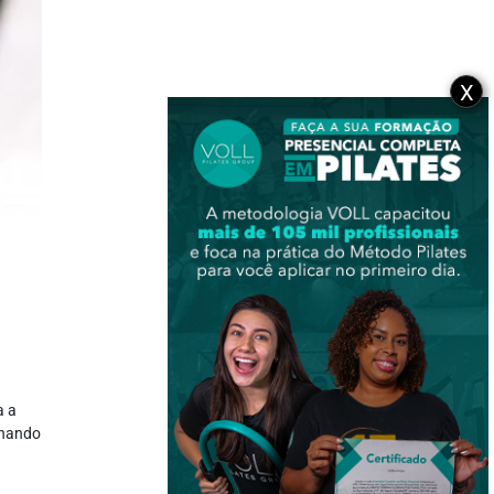
X
a a
lhando