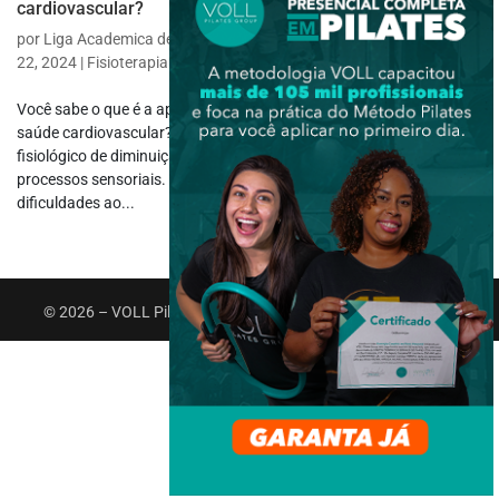
cardiovascular?
por
Liga Academica de Fisioterapia Respiratoria e Tabagismo
|
jul
22, 2024
|
Fisioterapia Cardiológica
,
Fisioterapia Específica
Você sabe o que é a apneia do sono, e qual a sua relação com a
saúde cardiovascular? O sono pode ser definido como um estado
fisiológico de diminuição do estado de consciência e limitação dos
processos sensoriais. Entretanto, muitas pessoas apresentam
dificuldades ao...
© 2026 – VOLL Pilates Group. Todos os direitos reservados.