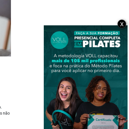
X
o.
as não