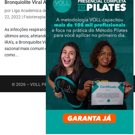
Bronquiolite Viral Aguda?
por
Liga Academica de Fisioterapia Respiratoria e Tabagismo
|
ago
22, 2022
|
Fisioterapia Específica
,
Fisioterapia Respiratória
As infecções respiratórias agudas (IRA’s) têm se destacado nos
últimos anos, afetando desde as crianças até os idosos. Dentre as
IRA’s, a Bronquiolite Viral Aguda (BVA) sobressai como a doença
sazonal mais comum do trato respiratório infantil, sendo definida
como...
© 2026 – VOLL Pilates Group. Todos os direitos reservados.