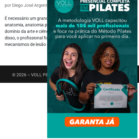
por
Diego José Argenton Telarolli
|
out 17, 2018
|
Fisiologia
É necessário um grande nível de conhecimento e compreensão da
anatomia, anatomia palpatória e biomecânica humana para o
domínio da arte e ciência das órteses e bandagens funcionais. Além
disso, o profissional fisioterapeuta deve compreender os
mecanismos de lesão e a...
© 2026 – VOLL Pilates Group. Todos os direitos reservados.