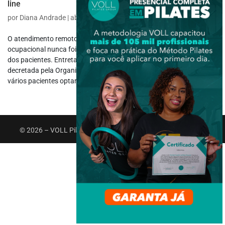
line
por
Diana Andrade
|
abr 26, 2021
|
Atuação Profissional
O atendimento remoto para o fisioterapeuta e terapeuta
ocupacional nunca foi o método de primeira escolha na abordagem
dos pacientes. Entretanto, diante da situação de pandemia
decretada pela Organização Mundial de Saúde (OMS) em 2020,
vários pacientes optaram por...
© 2026 – VOLL Pilates Group. Todos os direitos reservados.