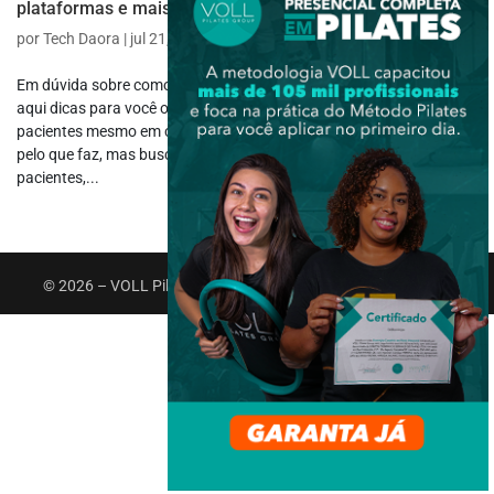
plataformas e mais!
por
Tech Daora
|
jul 21, 2023
|
Atuação Profissional
,
Carreira
Em dúvida sobre como fazer sessões de fisioterapia online? Veja
aqui dicas para você oferecer tratamento de qualidade a seus
pacientes mesmo em casa. Se você é um fisioterapeuta apaixonado
pelo que faz, mas busca novas formas de conseguir ajudar mais
pacientes,...
© 2026 – VOLL Pilates Group. Todos os direitos reservados.