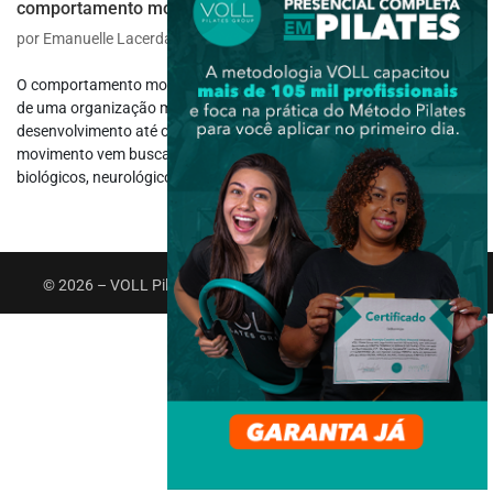
comportamento motor?
por
Emanuelle Lacerda
|
jun 22, 2020
|
Fisioterapia Motora
O comportamento motor é a análise do processo neuropsicológico
de uma organização motora, que vai desde a construção,
desenvolvimento até o aprendizado motor. O profissional do
movimento vem buscando cada vez mais entender os processos
biológicos, neurológicos e...
© 2026 – VOLL Pilates Group. Todos os direitos reservados.