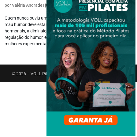
por
Valéria Andrade
|
jul 25, 2017
|
Pilates
Quem nunca ouviu uma dessas famosas piadinhas: Nossa, que
mau humor deve estar naqueles dias”. Isto se deve as oscilações
hormonais, a diminuição de serotonina, responsáveis pela
regulação do humor, emoções e controle da dor. É muito comum as
mulheres experimentarem...
© 2026 – VOLL Pilates Group. Todos os direitos reservados.