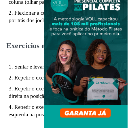
coluna (olhar para o objeto o tempo todo)
Flexionar a colunae passar um objeto pela frente e
por trás dos joelhos
Exercícios em pé
Sentar e levantar com os olhos abertos;
Repetir o exercício 1 com os olhos fechados;
Repetir o exercício 1, fazendo uma volta para a
direita na posição ortostática;
Repetir o exercício 1, fazendo uma volta para a
esquerda na posição ortostática.