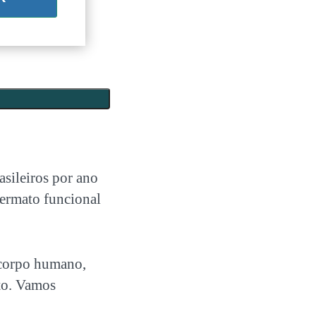
sileiros por ano
rmato funcional
 corpo humano,
nto. Vamos