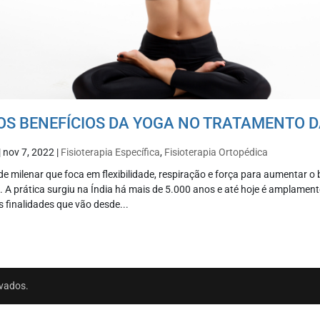
OS BENEFÍCIOS DA YOGA NO TRATAMENTO D
|
nov 7, 2022
|
Fisioterapia Específica
,
Fisioterapia Ortopédica
e milenar que foca em flexibilidade, respiração e força para aumentar o b
o. A prática surgiu na Índia há mais de 5.000 anos e até hoje é amplame
s finalidades que vão desde...
rvados.