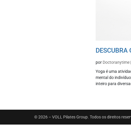
DESCUBRA 
por
Doctoranytime
Yoga é uma atividad
mental do indivídu
inteiro para diversa
© 2026 – VOLL Pilates Group. Todos os direitos rese