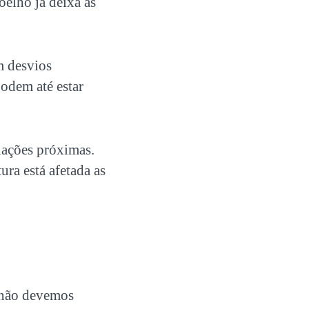
elho já deixa as
em desvios
podem até estar
lações próximas.
ra está afetada as
, não devemos