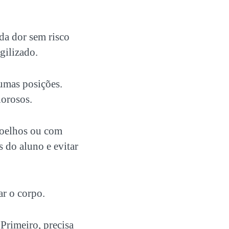
da dor sem risco
gilizado.
gumas posições.
lorosos.
oelhos ou com
s do aluno e evitar
ar o corpo.
Primeiro, precisa