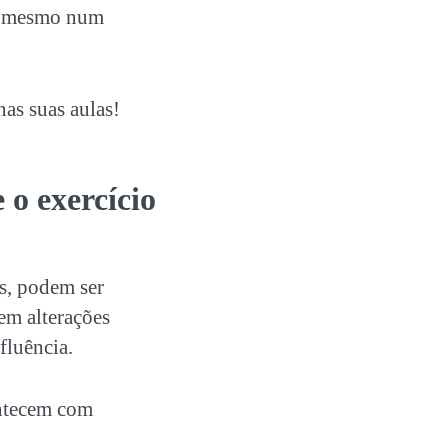
so mesmo num
nas suas aulas!
 o exercício
es, podem ser
em alterações
fluência.
ontecem com