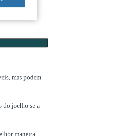
íveis, mas podem
o do joelho seja
melhor maneira