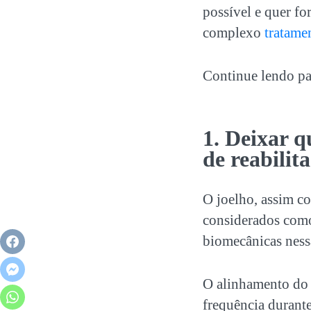
possível e quer f
complexo
tratame
Continue lendo par
1. Deixar q
de reabilit
O joelho, assim co
considerados como 
biomecânicas nessa
O alinhamento do 
frequência durante