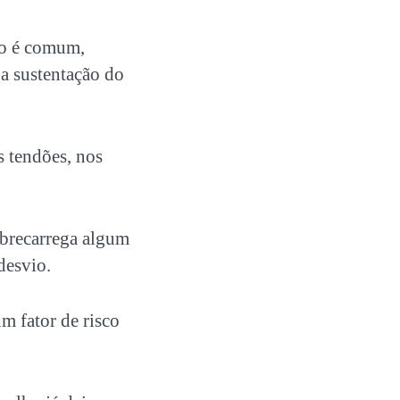
so é comum,
a sustentação do
s tendões, nos
obrecarrega algum
desvio.
m fator de risco