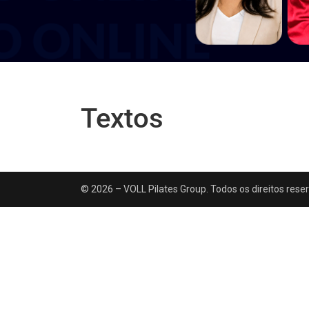
Textos
© 2026 – VOLL Pilates Group. Todos os direitos rese