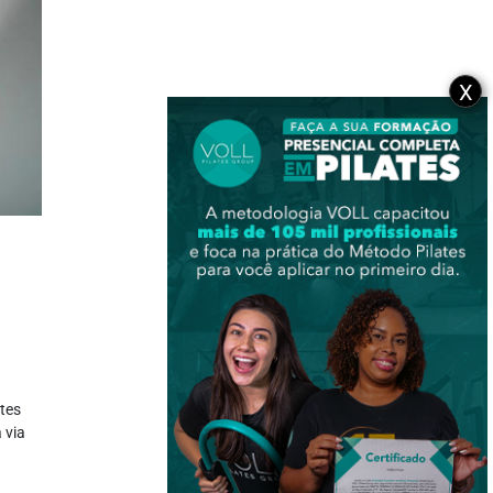
X
ntes
 via