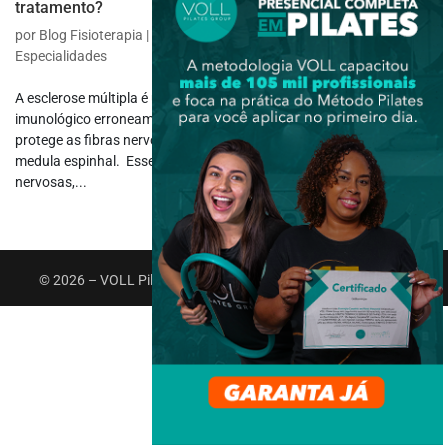
tratamento?
por
Blog Fisioterapia
|
ago 28, 2023
|
Fisioterapia Específica
,
Outras
Especialidades
A esclerose múltipla é uma doença autoimune em que o sistema
imunológico erroneamente ataca a mielina, uma substância que
protege as fibras nervosas no sistema nervoso central – cérebro e
medula espinhal. Esse ataque causa inflamação e danos às fibras
nervosas,...
© 2026 – VOLL Pilates Group. Todos os direitos reservados.