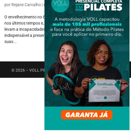
por
Rejane Carvalho
|
mar 30, 2020
|
Fisioterapia Gerontológica
O envelhecimento no Brasil vem aumentando de forma significativa
nos últimos tempos e, com ele, os casos de doenças crônicas que
levam a incapacidades e dependência. Nesse momento, torna-se
indispensável a presença de um cuidador para auxiliar o idoso em
suas...
© 2026 – VOLL Pilates Group. Todos os direitos reservados.