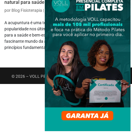
natural para saúde e bem-estar
por
Blog Fisioterapia
|
jun 16, 2023
|
Terapia
,
Terapia Alternativa
A acupuntura é uma terapia milenar que tem ganhado
popularidade nos últimos anos devido aos seus diversos benefícios
para a saúde e bem-estar. Neste artigo, vamos explorar o
fascinante mundo da acupuntura, desde sua história até os
princípios fundamentais e a forma...
© 2026 – VOLL Pilates Group. Todos os direitos reservados.