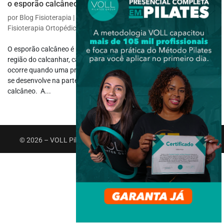
o esporão calcâneo
por
Blog Fisioterapia
|
set 27, 2023
|
Fisioterapia Específica
,
Fisioterapia Ortopédica
O esporão calcâneo é uma condição ortopédica comum que afeta a
região do calcanhar, causando dor e desconforto. Essa condição
ocorre quando uma protuberância óssea, conhecida como esporão,
se desenvolve na parte inferior do osso do calcanhar, chamada de
calcâneo. A...
© 2026 – VOLL Pilates Group. Todos os direitos reservados.