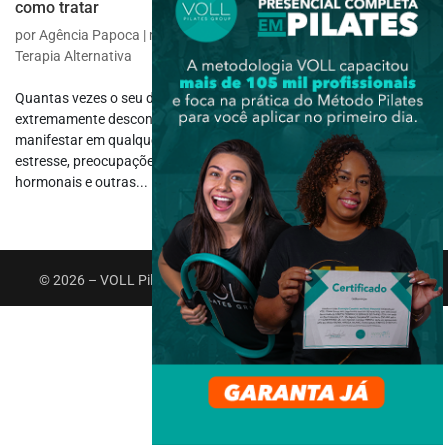
como tratar
por
Agência Papoca
|
mar 4, 2024
|
Fisioterapia Específica
,
Terapia
,
Terapia Alternativa
Quantas vezes o seu dia já foi interrompido por uma dor de cabeça
extremamente desconfortável? Enxaquecas e cefaleias podem se
manifestar em qualquer pessoa e por diferentes motivos, como
estresse, preocupações, alimentação, desidratação, flutuações
hormonais e outras...
© 2026 – VOLL Pilates Group. Todos os direitos reservados.