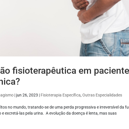
o fisioterapêutica em pacient
nica?
abagismo
|
jun 26, 2023
|
Fisioterapia Específica
,
Outras Especialidades
ltos no mundo, tratando-se de uma perda progressiva e irreversível da f
o e excretá-las pela urina. A evolução da doença é lenta, mas suas