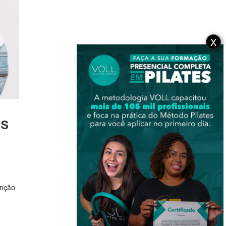
X
es
unção