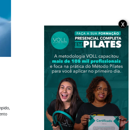
X
mpido,
ento