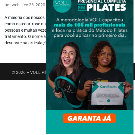
por
web
|
fev 26, 2020
|
Fisioterapia Ortopédica
A maioria dos nossos alunos e pacientes conhecem a osteoartrite
como osteoartrose ou artrose. O nome causa confusão nas
pessoas e muitas vezes atrapalha na hora de buscar um
tratamento. O nome artrose tem origem no grego, definindo
desgaste na articulação, mas o...
© 2026 – VOLL Pilates Group. Todos os direitos reservados.