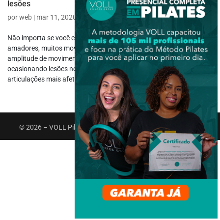
lesões
por
web
|
mar 11, 2020
|
Fisioterapia Ortopédica
Não importa se você está trabalhando com atletas profissionais ou
amadores, muitos movimentos esportivos exigem grande
amplitude de movimento com possibilidade de causar sobrecargas,
ocasionando lesões no ombro de atletas. Essa é uma das
articulações mais afetadas nos...
© 2026 – VOLL Pilates Group. Todos os direitos reservados.