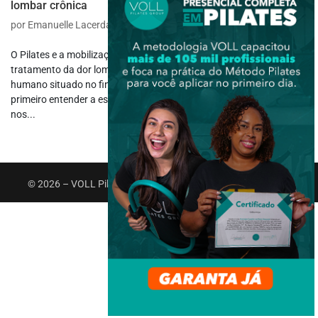
lombar crônica
por
Emanuelle Lacerda
|
maio 3, 2021
|
Terapia Manual
O Pilates e a mobilização fascial podem ser boas alternativas de
tratamento da dor lombar crônica. A lombar é uma parte do dorso
humano situado no final da coluna. Portanto, neste texto, iremos
primeiro entender a estrutura da coluna vertebral, para depois
nos...
© 2026 – VOLL Pilates Group. Todos os direitos reservados.