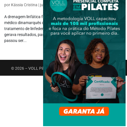
por
Kássia Cristina
|
jun 8, 2020
|
Fisioterapia Dermato Funcional
A drenagem linfática foi criada em 1936 por Emil Vodder, um
médico dinamarquês que utilizava a técnica para complementar o
tratamento de linfedema em seus pacientes. Vendo que sua técnica
gerava resultados, passou a utilizá-la com frequência. Assim, ela
passou ser...
© 2026 – VOLL Pilates Group. Todos os direitos reservados.