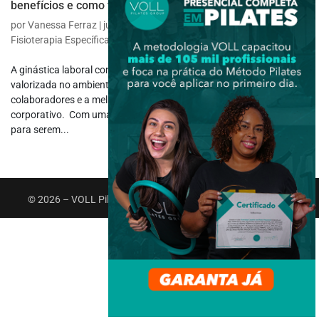
benefícios e como trabalhar?
por
Vanessa Ferraz
|
jun 23, 2023
|
Fisioterapia do Trabalho
,
Fisioterapia Específica
A ginástica laboral compensatória é uma prática cada vez mais
valorizada no ambiente de trabalho, visando o bem-estar dos
colaboradores e a melhoria da qualidade de vida no ambiente
corporativo. Com uma série de exercícios específicos e adaptados
para serem...
© 2026 – VOLL Pilates Group. Todos os direitos reservados.