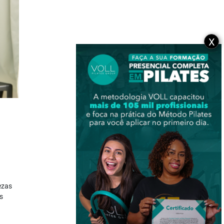
X
ezas
s