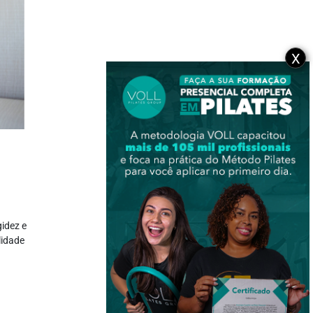
X
gidez e
lidade