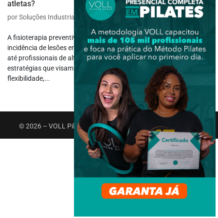
atletas?
por
Soluções Industriais
|
mar 27, 2023
|
Fisioterapia Desportiva
A fisioterapia preventiva pode ser uma ótima solução para reduzir a
incidência de lesões em atletas de todos os níveis, desde amadores
até profissionais de alto desempenho. Por meio de técnicas e
estratégias que visam fortalecer os músculos, melhorar a
flexibilidade,...
© 2026 – VOLL Pilates Group. Todos os direitos reservados.