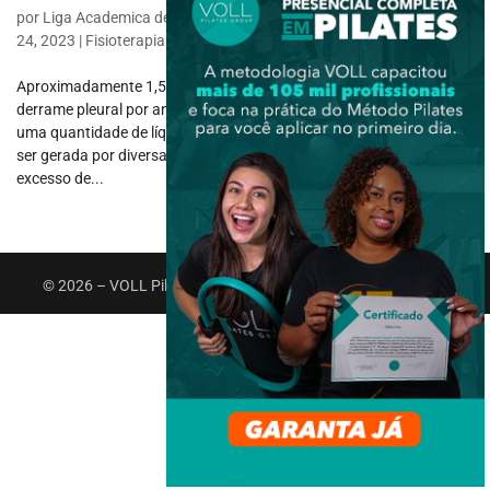
por
Liga Academica de Fisioterapia Respiratoria e Tabagismo
|
nov
24, 2023
|
Fisioterapia Específica
,
Fisioterapia Respiratória
Aproximadamente 1,5 milhão de pessoas são diagnosticadas com
derrame pleural por ano. Em resumo, é uma condição resultante de
uma quantidade de líquido excessivo no espaço pleural, que pode
ser gerada por diversas etiologias. Segundo Pereira e Oliveira, o
excesso de...
© 2026 – VOLL Pilates Group. Todos os direitos reservados.