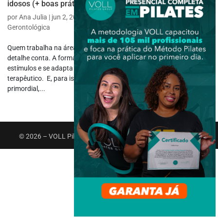
idosos (+ boas práticas)
por
Ana Julia
|
jun 2, 2025
|
Fisioterapia Específica
,
Fisioterapia
Gerontológica
Quem trabalha na área da fisioterapia com idosos sabe que cada
detalhe conta. A forma como o paciente se movimenta, reage aos
estímulos e se adapta aos exercícios pode mudar tudo no plano
terapêutico. E, para isso, entender as nuances do envelhecimento é
primordial,...
© 2026 – VOLL Pilates Group. Todos os direitos reservados.