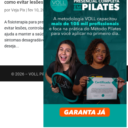
como evitar lesões
por
Veja Pix
|
fev 10, 2025
|
Fisioterapia Específica
A fisioterapia para prevenção de dores é uma excelente forma de
evitar lesões, controlando problemas antes que eles apareçam. Ela
ajuda a manter a saúde em dia, evitando dores articulares e outros
sintomas desagradáveis. Essa abordagem é essencial para quem
deseja...
© 2026 – VOLL Pilates Group. Todos os direitos reservados.