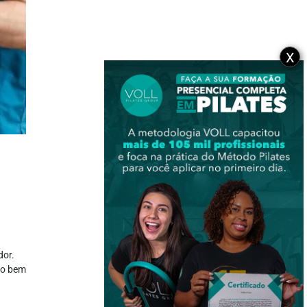
X
dor.
go bem