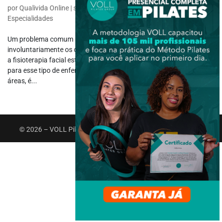
por
Qualivida Online
|
set 5, 2022
|
Fisioterapia Específica
,
Outras
Especialidades
Um problema comum na vida de muitas pessoas é o ato de ranger
involuntariamente os dentes, conhecido como bruxismo. Com isso,
a fisioterapia facial está presente como um meio de tratamento
para esse tipo de enfermidade, mas como acontece em diversas
áreas, é...
© 2026 – VOLL Pilates Group. Todos os direitos reservados.