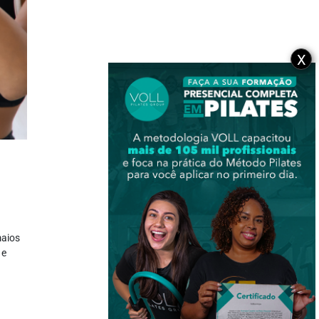
X
maios
 e